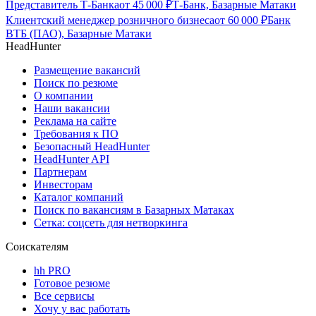
Представитель Т-Банка
от
45 000
₽
Т-Банк, Базарные Матаки
Клиентский менеджер розничного бизнеса
от
60 000
₽
Банк
ВТБ (ПАО), Базарные Матаки
HeadHunter
Размещение вакансий
Поиск по резюме
О компании
Наши вакансии
Реклама на сайте
Требования к ПО
Безопасный HeadHunter
HeadHunter API
Партнерам
Инвесторам
Каталог компаний
Поиск по вакансиям в Базарных Матаках
Сетка: соцсеть для нетворкинга
Соискателям
hh PRO
Готовое резюме
Все сервисы
Хочу у вас работать