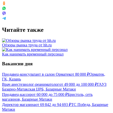
Читайте также
Обзоры рынка труда от hh.ru
Как нанимать временный персонал
Вакансии дня
Продавец-консультант в салон Орматек
от
80 000
₽
Орматек,
ГК, Казань
Врач анестезиолог-реаниматолог
от
49 000
до
100 000
₽
ГАУЗ
Базарно-Матакская ЦРБ, Базарные Матаки
Продавец-кассир
от
60 000
до
75 000
₽
Бристоль, сеть
магазинов, Базарные Матаки
Директор магазина
от
69 842
до
94 693
₽
ТС Победа, Базарные
Матаки