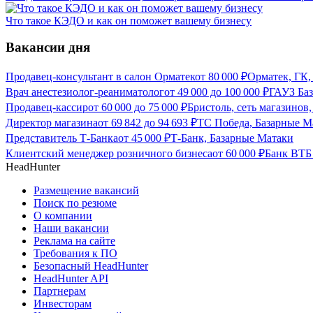
Что такое КЭДО и как он поможет вашему бизнесу
Вакансии дня
Продавец-консультант в салон Орматек
от
80 000
₽
Орматек, ГК,
Врач анестезиолог-реаниматолог
от
49 000
до
100 000
₽
ГАУЗ Баз
Продавец-кассир
от
60 000
до
75 000
₽
Бристоль, сеть магазинов
Директор магазина
от
69 842
до
94 693
₽
ТС Победа, Базарные М
Представитель Т-Банка
от
45 000
₽
Т-Банк, Базарные Матаки
Клиентский менеджер розничного бизнеса
от
60 000
₽
Банк ВТБ
HeadHunter
Размещение вакансий
Поиск по резюме
О компании
Наши вакансии
Реклама на сайте
Требования к ПО
Безопасный HeadHunter
HeadHunter API
Партнерам
Инвесторам