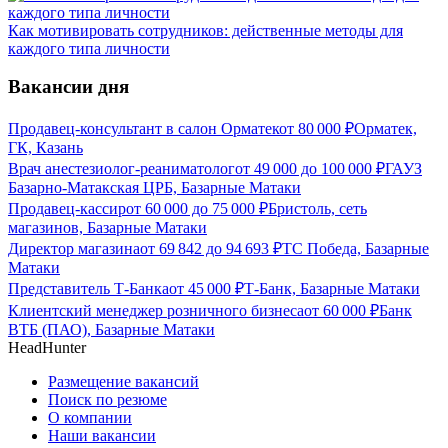
Как мотивировать сотрудников: действенные методы для
каждого типа личности
Вакансии дня
Продавец-консультант в салон Орматек
от
80 000
₽
Орматек,
ГК, Казань
Врач анестезиолог-реаниматолог
от
49 000
до
100 000
₽
ГАУЗ
Базарно-Матакская ЦРБ, Базарные Матаки
Продавец-кассир
от
60 000
до
75 000
₽
Бристоль, сеть
магазинов, Базарные Матаки
Директор магазина
от
69 842
до
94 693
₽
ТС Победа, Базарные
Матаки
Представитель Т-Банка
от
45 000
₽
Т-Банк, Базарные Матаки
Клиентский менеджер розничного бизнеса
от
60 000
₽
Банк
ВТБ (ПАО), Базарные Матаки
HeadHunter
Размещение вакансий
Поиск по резюме
О компании
Наши вакансии