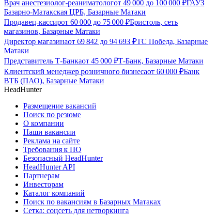
Врач анестезиолог-реаниматолог
от
49 000
до
100 000
₽
ГАУЗ
Базарно-Матакская ЦРБ, Базарные Матаки
Продавец-кассир
от
60 000
до
75 000
₽
Бристоль, сеть
магазинов, Базарные Матаки
Директор магазина
от
69 842
до
94 693
₽
ТС Победа, Базарные
Матаки
Представитель Т-Банка
от
45 000
₽
Т-Банк, Базарные Матаки
Клиентский менеджер розничного бизнеса
от
60 000
₽
Банк
ВТБ (ПАО), Базарные Матаки
HeadHunter
Размещение вакансий
Поиск по резюме
О компании
Наши вакансии
Реклама на сайте
Требования к ПО
Безопасный HeadHunter
HeadHunter API
Партнерам
Инвесторам
Каталог компаний
Поиск по вакансиям в Базарных Матаках
Сетка: соцсеть для нетворкинга