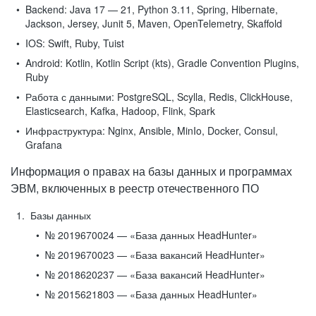
Backend:
Java 17 — 21, Python 3.11, Spring, Hibernate,
Jackson, Jersey, Junit 5, Maven, OpenTelemetry, Skaffold
IOS:
Swift, Ruby, Tuist
Android:
Kotlin, Kotlin Script (kts), Gradle Convention Plugins,
Ruby
Работа с данными:
PostgreSQL, Scylla, Redis, ClickHouse,
Elasticsearch, Kafka, Hadoop, Flink, Spark
Инфраструктура:
Nginx, Ansible, MinIo, Docker, Consul,
Grafana
Информация о правах на базы данных и программах
ЭВМ, включенных в реестр отечественного ПО
Базы данных
№ 2019670024 — «База данных HeadHunter»
№ 2019670023 — «База вакансий HeadHunter»
№ 2018620237 — «База вакансий HeadHunter»
№ 2015621803 — «База данных HeadHunter»