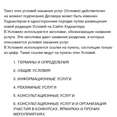
Текст этих условий оказания услуг (Условия) действителен
на момент подписания Договора может быть изменен
Хэдхантером в одностороннем порядке путем размещения
новой редакции Условий на Сайте Хэдхантера.
В Условиях используются заголовки, обозначающие название
услуги. Эти заголовки дают названия разделам, в которых
описываются условия оказания услуг.
В Условиях используются ссылки на пункты, состоящие только
из цифр. Такие ссылки ведут на пункты этих Условий.
1. ТЕРМИНЫ И ОПРЕДЕЛЕНИЯ
2. ОБЩИЕ УСЛОВИЯ
3. ИНФОРМАЦИОННЫЕ УСЛУГИ
1.1. Хэдхантер, или
Хэдхантер, ООО
4. РЕКЛАМНЫЕ УСЛУГИ
HeadHunter, или
«Хэдхантер», ИНН
2.1. Типы и статусы регистрации
5. КОНСУЛЬТАЦИОННЫЕ УСЛУГИ
Исполнитель
7718620740, адрес:
Типы регистрации
3.1. Предоставление доступа к базе данных
2.2. Активация услуг
6. КОНСУЛЬТАЦИОННЫЕ УСЛУГИ И ОРГАНИЗАЦИЯ
125047, г. Москва,
резюме с предложениями Соискателей
Описание и активация
УЧАСТИЯ В КОНКУРСАХ, ЯРМАРКАХ И ПРОЧИХ
2.1.1. Заказчику может быть присвоен один
4.0. Общие условия оказания рекламных услуг
внутригородская
о трудоустройстве с возможностью просмотра
МЕРОПРИЯТИЯХ
из Типов регистраций.
территория
4.0.1. Хэдхантер оказывает Заказчику услугу