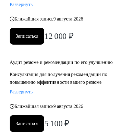
Развернуть
‌‌‌‌‌• избавиться от синдрома самозванца
‌‌‌‌‌• подготовиться к сложному увольнению, справиться со
Ближайшая запись
9 августа 2026
стрессом и выгоранием
12 000
₽
Записаться
Кому могу помочь:
Руководителям среднего и высшего звена
• PR и Маркетинг
• HR
Аудит резюме и рекомендации по его улучшению
• Административный блок
Консультация для получения рекомендаций по
• E-commerce
повышению эффективности вашего резюме
Развернуть
Обращаю внимание, что специализируюсь только на
российском рынке поиска работы.
Ближайшая запись
9 августа 2026
5 100
₽
Записаться