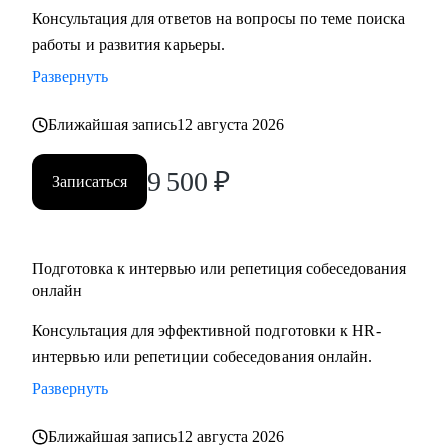
Консультация для ответов на вопросы по теме поиска
• Подготовлю к собеседованию и научу навыкам
работы и развития карьеры.
уверенной самопрезентации
• Помогу в поиске первой работы
Развернуть
• Помогу с самоопределением и выбором вектора развития,
Ближайшая запись
12 августа 2026
если вы находитесь в профессиональном тупике (по
возвращению с СВО, после декрета или длительного
9 500
₽
отпуска)
Записаться
• Составлю индивидуальный и реалистичный план поиска
работы
• Дам практические инструменты и информацию по рынку,
Подготовка к интервью или репетиция собеседования
сэкономлю ваше время
онлайн
• Верну уверенность и ясность, что вы профессионал
Консультация для эффективной подготовки к HR-
• Помогу адаптироваться к работе на гражданке (по
интервью или репетиции собеседования онлайн.
возвращению с СВО)
Развернуть
Кому могу помочь:
Ближайшая запись
12 августа 2026
Начинающим специалистам и профессионалам разного