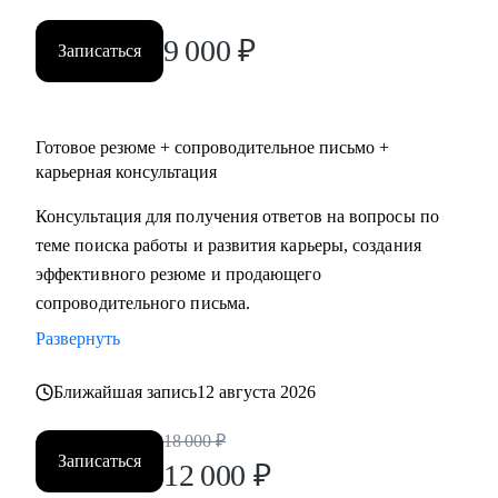
уровня по направлениям:
9 000
₽
• IT
Записаться
• ТОП - менеджерам и руководителям любых направлений
и предметных областей
• digital
Готовое резюме + сопроводительное письмо +
• продажи
карьерная консультация
• HR
Консультация для получения ответов на вопросы по
• маркетинг и PR
теме поиска работы и развития карьеры, создания
• медицина
эффективного резюме и продающего
• образование
сопроводительного письма.
• производство
• ветераны СВО
Развернуть
Наша совместная работа приведёт вас к раскрытию ваших
Ближайшая запись
12 августа 2026
сильных сторон как личности, так и профессионала.
18 000
₽
Записаться
12 000
₽