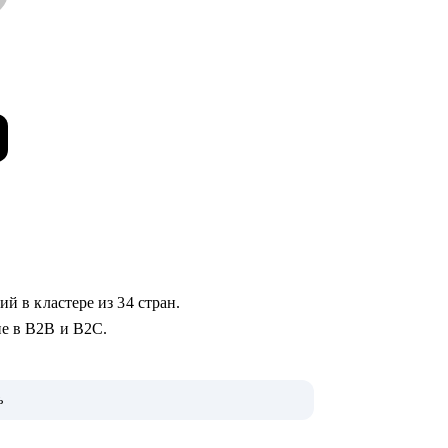
ий в кластере из 34 стран.
ие в B2B и B2C.
ь