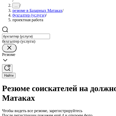
/
/
...
резюме в Базарных Матаках
/
бухгалтер (услуги)
/
проектная работа
бухгалтер (услуги)
Резюме
Найти
Резюме соискателей на должно
Матаках
Чтобы видеть все резюме, зарегистрируйтесь
После регистрации покажем ещё 4 и откроем фото