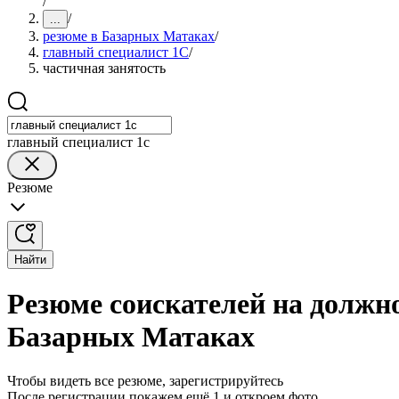
/
/
...
резюме в Базарных Матаках
/
главный специалист 1С
/
частичная занятость
главный специалист 1с
Резюме
Найти
Резюме соискателей на должно
Базарных Матаках
Чтобы видеть все резюме, зарегистрируйтесь
После регистрации покажем ещё 1 и откроем фото