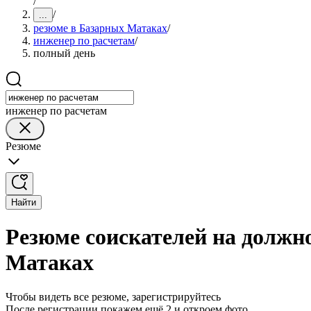
/
/
...
резюме в Базарных Матаках
/
инженер по расчетам
/
полный день
инженер по расчетам
Резюме
Найти
Резюме соискателей на должн
Матаках
Чтобы видеть все резюме, зарегистрируйтесь
После регистрации покажем ещё 2 и откроем фото