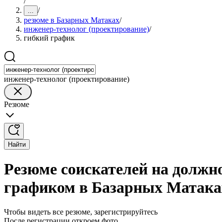
/
/
...
резюме в Базарных Матаках
/
инженер-технолог (проектирование)
/
гибкий график
инженер-технолог (проектирование)
Резюме
Найти
Резюме соискателей на должн
графиком в Базарных Матака
Чтобы видеть все резюме, зарегистрируйтесь
После регистрации откроем фото