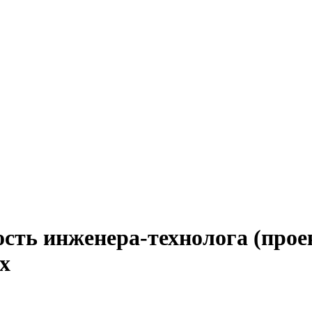
ость инженера-технолога (прое
х