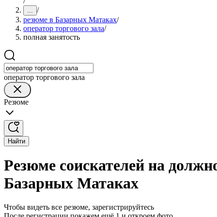
/
/
...
резюме в Базарных Матаках
/
оператор торгового зала
/
полная занятость
оператор торгового зала
Резюме
Найти
Резюме соискателей на должно
Базарных Матаках
Чтобы видеть все резюме, зарегистрируйтесь
После регистрации покажем ещё 1 и откроем фото