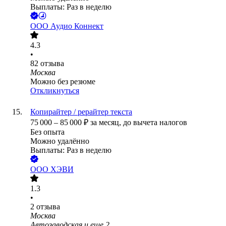
Выплаты: Раз в неделю
ООО
Аудио Коннект
4.3
•
82
отзыва
Москва
Можно без резюме
Откликнуться
Копирайтер / рерайтер текста
75 000
–
85 000
₽
за месяц,
до вычета налогов
Без опыта
Можно удалённо
Выплаты: Раз в неделю
ООО
ХЭВИ
1.3
•
2
отзыва
Москва
Автозаводская
и еще
2