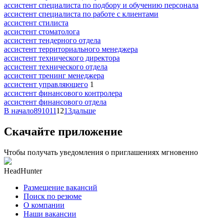
ассистент специалиста по подбору и обучению персонала
ассистент специалиста по работе с клиентами
ассистент стилиста
ассистент стоматолога
ассистент тендерного отдела
ассистент территориального менеджера
ассистент технического директора
ассистент технического отдела
ассистент тренинг менеджера
ассистент управляющего
1
ассистент финансового контролера
ассистент финансового отдела
В начало
8
9
10
11
12
13
дальше
Скачайте приложение
Чтобы получать уведомления о приглашениях мгновенно
HeadHunter
Размещение вакансий
Поиск по резюме
О компании
Наши вакансии