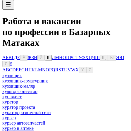
Работа и вакансии
по профессии в Базарных
Матаках
А
Б
В
Г
Д
Е
Ж
З
И
Л
М
Н
О
П
Р
С
Т
У
Ф
Х
Ц
Ч
Ш
Э
Ю
Ё
Й
К
Щ
Ы
#
Я
A
B
C
D
E
F
G
H
I
J
K
L
M
N
O
P
Q
R
S
T
U
V
W
X
Y
Z
кузовщик
кузовщик-арматурщик
кузовщик-маляр
культорганизатор
купажист
куратор
куратор проекта
куратор розничной сети
курьер
курьер автозапчастей
курьер в аптеке