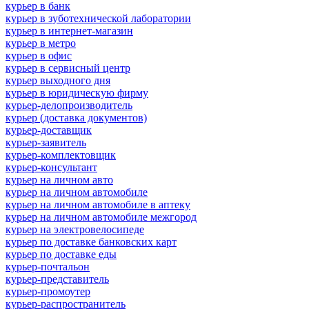
курьер в банк
курьер в зуботехнической лаборатории
курьер в интернет-магазин
курьер в метро
курьер в офис
курьер в сервисный центр
курьер выходного дня
курьер в юридическую фирму
курьер-делопроизводитель
курьер (доставка документов)
курьер-доставщик
курьер-заявитель
курьер-комплектовщик
курьер-консультант
курьер на личном авто
курьер на личном автомобиле
курьер на личном автомобиле в аптеку
курьер на личном автомобиле межгород
курьер на электровелосипеде
курьер по доставке банковских карт
курьер по доставке еды
курьер-почтальон
курьер-представитель
курьер-промоутер
курьер-распространитель