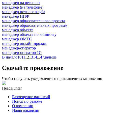
менеджер на ресепшн
менеджер (на телефоне)
менеджер ночного клуба
менеджер НПФ
менеджер образовательного проекта
менеджер образовательных программ
менеджер объекта
менеджер объекта по клинингу
менеджер ОМТС
менеджер онлайн-продаж
менеджер-оператор
менеджер-оператор 1С
В начало
10
11
12
13
14
...
47
дальше
Скачайте приложение
Чтобы получать уведомления о приглашениях мгновенно
HeadHunter
Размещение вакансий
Поиск по резюме
О компании
Наши вакансии