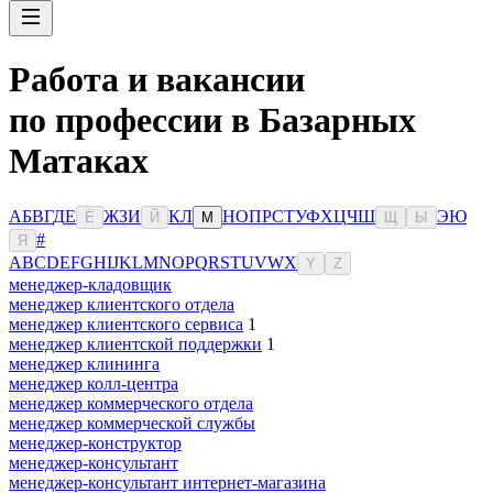
Работа и вакансии
по профессии в Базарных
Матаках
А
Б
В
Г
Д
Е
Ж
З
И
К
Л
Н
О
П
Р
С
Т
У
Ф
Х
Ц
Ч
Ш
Э
Ю
Ё
Й
М
Щ
Ы
#
Я
A
B
C
D
E
F
G
H
I
J
K
L
M
N
O
P
Q
R
S
T
U
V
W
X
Y
Z
менеджер-кладовщик
менеджер клиентского отдела
менеджер клиентского сервиса
1
менеджер клиентской поддержки
1
менеджер клининга
менеджер колл-центра
менеджер коммерческого отдела
менеджер коммерческой службы
менеджер-конструктор
менеджер-консультант
менеджер-консультант интернет-магазина