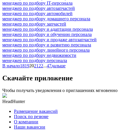
менеджер по подбору IT-персонала
менеджер по подбору автозапчастей
менеджер по подбору автомобилей
менеджер по подбору домашнего персонала
менеджер по подбору запчастей
менеджер по подбору и адаптации персонала
менеджер по подбору и обучению персонала
менеджер по подбору и продаже автозапчастей
менеджер по подбору и развитию персонала
менеджер по подбору линейного персонала
менеджер по подбору недвижимости
менеджер по подбору персонала
В начало
18
19
20
21
22
...
47
дальше
Скачайте приложение
Чтобы получать уведомления о приглашениях мгновенно
HeadHunter
Размещение вакансий
Поиск по резюме
О компании
Наши вакансии