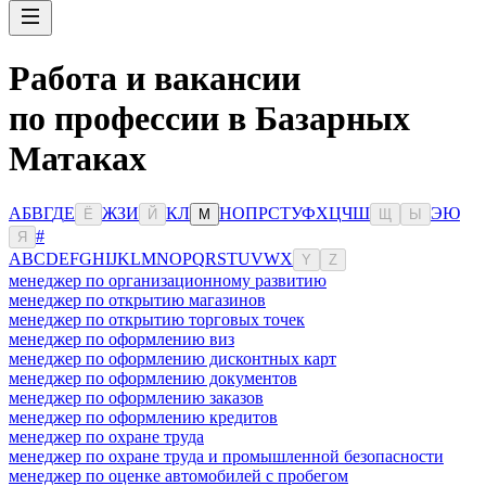
Работа и вакансии
по профессии в Базарных
Матаках
А
Б
В
Г
Д
Е
Ж
З
И
К
Л
Н
О
П
Р
С
Т
У
Ф
Х
Ц
Ч
Ш
Э
Ю
Ё
Й
М
Щ
Ы
#
Я
A
B
C
D
E
F
G
H
I
J
K
L
M
N
O
P
Q
R
S
T
U
V
W
X
Y
Z
менеджер по организационному развитию
менеджер по открытию магазинов
менеджер по открытию торговых точек
менеджер по оформлению виз
менеджер по оформлению дисконтных карт
менеджер по оформлению документов
менеджер по оформлению заказов
менеджер по оформлению кредитов
менеджер по охране труда
менеджер по охране труда и промышленной безопасности
менеджер по оценке автомобилей с пробегом