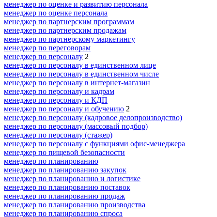
менеджер по оценке и развитию персонала
менеджер по оценке персонала
менеджер по партнерским программам
менеджер по партнерским продажам
менеджер по партнерскому маркетингу
менеджер по переговорам
менеджер по персоналу
2
менеджер по персоналу в единственном лице
менеджер по персоналу в единственном числе
менеджер по персоналу в интернет-магазин
менеджер по персоналу и кадрам
менеджер по персоналу и КДП
менеджер по персоналу и обучению
2
менеджер по персоналу (кадровое делопроизводство)
менеджер по персоналу (массовый подбор)
менеджер по персоналу (стажер)
менеджер по персоналу с функциями офис-менеджера
менеджер по пищевой безопасности
менеджер по планированию
менеджер по планированию закупок
менеджер по планированию и логистике
менеджер по планированию поставок
менеджер по планированию продаж
менеджер по планированию производства
менеджер по планированию спроса