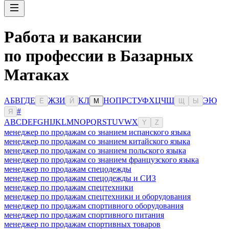
Работа и вакансии
по профессии в Базарных
Матаках
А
Б
В
Г
Д
Е
Ж
З
И
К
Л
Н
О
П
Р
С
Т
У
Ф
Х
Ц
Ч
Ш
Э
Ю
Ё
Й
М
Щ
Ы
#
Я
A
B
C
D
E
F
G
H
I
J
K
L
M
N
O
P
Q
R
S
T
U
V
W
X
Y
Z
менеджер по продажам со знанием испанского языка
менеджер по продажам со знанием китайского языка
менеджер по продажам со знанием польского языка
менеджер по продажам со знанием французского языка
менеджер по продажам спецодежды
менеджер по продажам спецодежды и СИЗ
менеджер по продажам спецтехники
менеджер по продажам спецтехники и оборудования
менеджер по продажам спортивного оборудования
менеджер по продажам спортивного питания
менеджер по продажам спортивных товаров