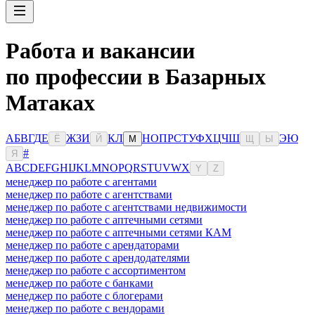
Работа и вакансии
по профессии в Базарных
Матаках
А
Б
В
Г
Д
Е
Ж
З
И
К
Л
Н
О
П
Р
С
Т
У
Ф
Х
Ц
Ч
Ш
Э
Ю
Ё
Й
М
Щ
Ы
#
Я
A
B
C
D
E
F
G
H
I
J
K
L
M
N
O
P
Q
R
S
T
U
V
W
X
Y
Z
менеджер по работе с агентами
менеджер по работе с агентствами
менеджер по работе с агентствами недвижимости
менеджер по работе с аптечными сетями
менеджер по работе с аптечными сетями КАМ
менеджер по работе с арендаторами
менеджер по работе с арендодателями
менеджер по работе с ассортиментом
менеджер по работе с банками
менеджер по работе с блогерами
менеджер по работе с вендорами