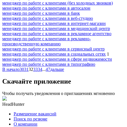
менеджер по работе с клиентами (без холодных звонков)
менеджер по работе с клиентами в автосалон
менеджер по работе с клиентами в банк
менеджер по работе с клиентами в веб-студию
менеджер по работе с клиентами в интернет-магазин
менеджер по работе с клиентами в медицинский центр
менеджер по работе с клиентами в рекламное агентство
менеджер по работе с клиентами в рекламно-
производственную компанию
менеджер по работе с клиентами в сервисный центр
менеджер по работе с клиентами в социальных сетях
1
менеджер по работе с клиентами в сфере недвижимости
менеджер по работе с клиентами в типографию
В начало
30
31
32
33
34
...
47
дальше
Скачайте приложение
Чтобы получать уведомления о приглашениях мгновенно
HeadHunter
Размещение вакансий
Поиск по резюме
О компании