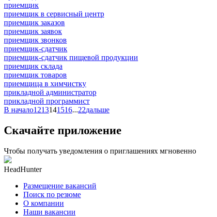
приемщик
приемщик в сервисный центр
приемщик заказов
приемщик заявок
приемщик звонков
приемщик-сдатчик
приемщик-сдатчик пищевой продукции
приемщик склада
приемщик товаров
приемщица в химчистку
прикладной администратор
прикладной программист
В начало
12
13
14
15
16
...
22
дальше
Скачайте приложение
Чтобы получать уведомления о приглашениях мгновенно
HeadHunter
Размещение вакансий
Поиск по резюме
О компании
Наши вакансии