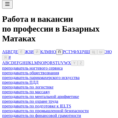
Работа и вакансии
по профессии в Базарных
Матаках
А
Б
В
Г
Д
Е
Ж
З
И
К
Л
М
Н
О
Р
С
Т
У
Ф
Х
Ц
Ч
Ш
Э
Ю
Ё
Й
П
Щ
Ы
#
Я
A
B
C
D
E
F
G
H
I
J
K
L
M
N
O
P
Q
R
S
T
U
V
W
X
Y
Z
преподаватель ногтевого сервиса
преподаватель обществознания
преподаватель парикмахерского искусства
преподаватель ПДД
преподаватель по логистике
преподаватель по массажу
преподаватель по ментальной арифметике
преподаватель по охране труда
преподаватель по подготовке к IELTS
преподаватель по промышленной безопасности
преподаватель по финансовой грамотности