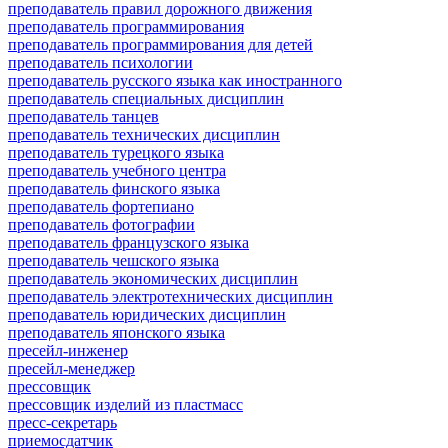
преподаватель правил дорожного движения
преподаватель программирования
преподаватель программирования для детей
преподаватель психологии
преподаватель русского языка как иностранного
преподаватель специальных дисциплин
преподаватель танцев
преподаватель технических дисциплин
преподаватель турецкого языка
преподаватель учебного центра
преподаватель финского языка
преподаватель фортепиано
преподаватель фотографии
преподаватель французского языка
преподаватель чешского языка
преподаватель экономических дисциплин
преподаватель электротехнических дисциплин
преподаватель юридических дисциплин
преподаватель японского языка
пресейл-инженер
пресейл-менеджер
прессовщик
прессовщик изделий из пластмасс
пресс-секретарь
приемосдатчик