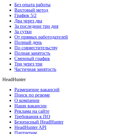
Без опыта работы
Вахтовый метод
График 5/2
Два через два
За последние три дня
За сутки
От прямых работодателей
Полный день
По совместительству
Полная занятость
Сменный график
Три через три
Частичная занятость
HeadHunter
Размещение вакансий
Поиск по резюме
О компании
Наши вакансии
Реклама на сайте
Требования к ПО
Безопасный HeadHunter
HeadHunter API
Партнерам