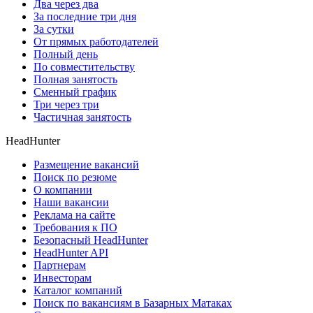
Два через два
За последние три дня
За сутки
От прямых работодателей
Полный день
По совместительству
Полная занятость
Сменный график
Три через три
Частичная занятость
HeadHunter
Размещение вакансий
Поиск по резюме
О компании
Наши вакансии
Реклама на сайте
Требования к ПО
Безопасный HeadHunter
HeadHunter API
Партнерам
Инвесторам
Каталог компаний
Поиск по вакансиям в Базарных Матаках