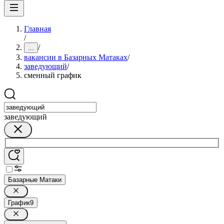
Главная
/
/
...
вакансии в Базарных Матаках
/
заведующий
/
сменный график
заведующий
Базарные Матаки
График
9