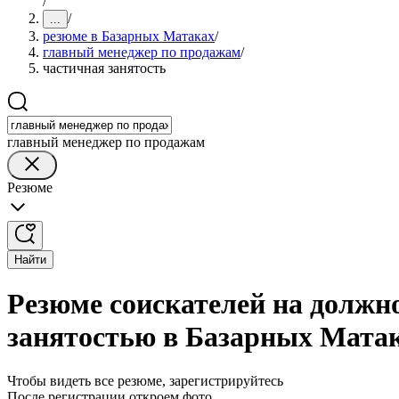
/
/
...
резюме в Базарных Матаках
/
главный менеджер по продажам
/
частичная занятость
главный менеджер по продажам
Резюме
Найти
Резюме соискателей на должн
занятостью в Базарных Мата
Чтобы видеть все резюме, зарегистрируйтесь
После регистрации откроем фото