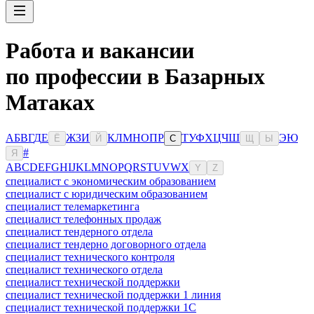
Работа и вакансии
по профессии в Базарных
Матаках
А
Б
В
Г
Д
Е
Ж
З
И
К
Л
М
Н
О
П
Р
Т
У
Ф
Х
Ц
Ч
Ш
Э
Ю
Ё
Й
С
Щ
Ы
#
Я
A
B
C
D
E
F
G
H
I
J
K
L
M
N
O
P
Q
R
S
T
U
V
W
X
Y
Z
специалист с экономическим образованием
специалист с юридическим образованием
специалист телемаркетинга
специалист телефонных продаж
специалист тендерного отдела
специалист тендерно договорного отдела
специалист технического контроля
специалист технического отдела
специалист технической поддержки
специалист технической поддержки 1 линия
специалист технической поддержки 1С