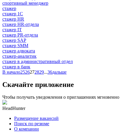
спортивный менеджер
стажер
стажер 1С
стажер HR
стажер HR-отдела
стажер IT
стажер PR-отдела
стажер SAP
стажер SMM
стажер адвоката
стажер-аналитик
стажер в административный отдел
стажер в банк
В начало
25
26
27
28
29
...
36
дальше
Скачайте приложение
Чтобы получать уведомления о приглашениях мгновенно
HeadHunter
Размещение вакансий
Поиск по резюме
О компании