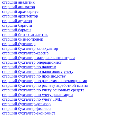
старший аналитик
старший аниматор
старший архивариус
старший архитектор
старший аудитор
старший бариста
старший бармен
старший бизнес-аналитик
старший бизнес-тренер
старший бухгалтер
старший бухгалтер-калькулятор
старший бухгалтер-кассир
старший бухгалтер материального отдела
старший бухгалтер-операционист
старший бухгалтер по налогам
старший бухгалтер по налоговому учету
старший бухгалтер по производству
старший бухгалтер по расчетам с поставщиками
старший бухгалтер по расчету заработной платы
старший бухгалтер по учету основных средств
старший бухгалтер по учету реализации
старший бухгалтер по учету ТМЦ
старший бухгалтер-ревизор
старший бухгалтер филиала
старший бухгалтер-экономист