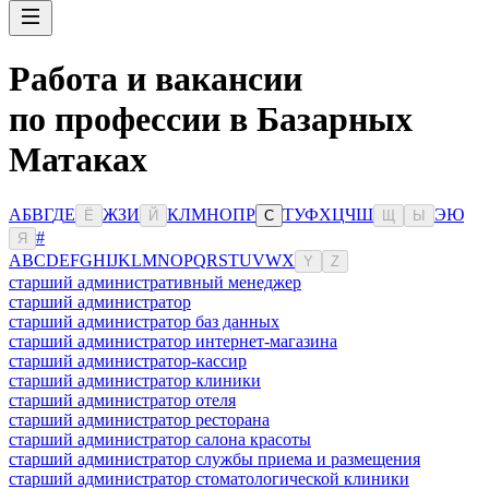
Работа и вакансии
по профессии в Базарных
Матаках
А
Б
В
Г
Д
Е
Ж
З
И
К
Л
М
Н
О
П
Р
Т
У
Ф
Х
Ц
Ч
Ш
Э
Ю
Ё
Й
С
Щ
Ы
#
Я
A
B
C
D
E
F
G
H
I
J
K
L
M
N
O
P
Q
R
S
T
U
V
W
X
Y
Z
старший административный менеджер
старший администратор
старший администратор баз данных
старший администратор интернет-магазина
старший администратор-кассир
старший администратор клиники
старший администратор отеля
старший администратор ресторана
старший администратор салона красоты
старший администратор службы приема и размещения
старший администратор стоматологической клиники