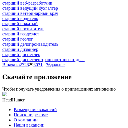
старший веб-разработчик
старший ведущий бухгалтер
старший ветеринарный врач
старший водитель
старший вожатый
старший воспитатель
старший геодезист
старший геолог
старший делопроизводитель
старший дизайнер
старший диспетчер
старший диспетчер транспортного отдела
В начало
27
28
29
30
31
...
36
дальше
Скачайте приложение
Чтобы получать уведомления о приглашениях мгновенно
HeadHunter
Размещение вакансий
Поиск по резюме
О компании
Наши вакансии